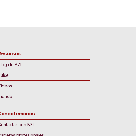
Recursos
log de BZI
ulse
Vídeos
Tienda
Conectémonos
ontactar con BZI
arreras profesionales