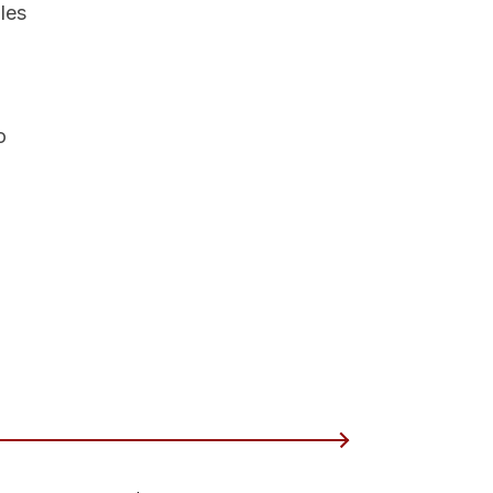
les
o