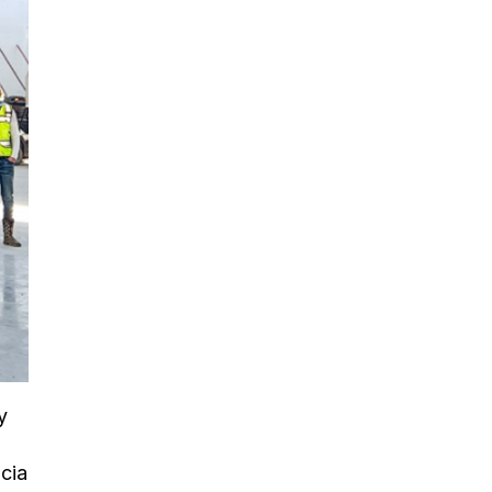
y
cia