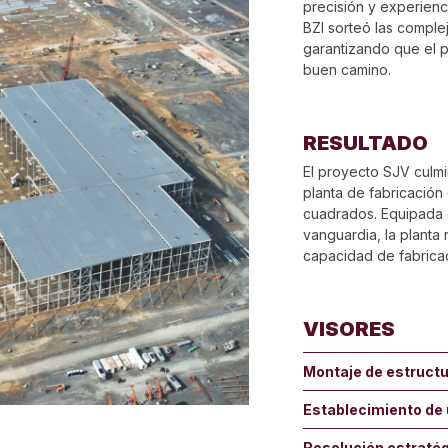
precisión y experienc
BZI sorteó las complej
garantizando que el p
buen camino.
RESULTADO
El proyecto SJV culm
planta de fabricación 
cuadrados. Equipada c
vanguardia, la planta 
capacidad de fabricac
VISORES
Montaje de estructu
Establecimiento de 
Resolución estraté