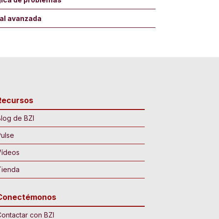
ial avanzada
Recursos
log de BZI
ulse
Vídeos
Tienda
Conectémonos
ontactar con BZI