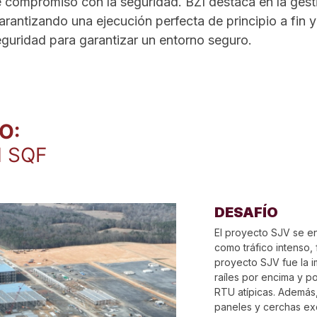
on la seguridad. BZI destaca en la gestión
rantizando una ejecución perfecta de principio a fin y
guridad para garantizar un entorno seguro.
O:
M SQF
DESAFÍO
El proyecto SJV se en
como tráfico intenso, 
proyecto SJV fue la i
raíles por encima y p
RTU atípicas. Además,
paneles y cerchas ex