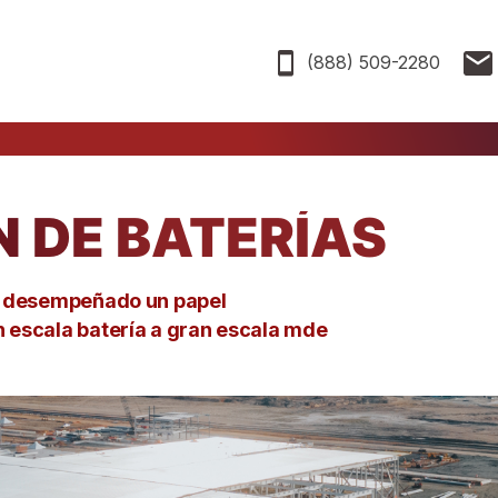
(888) 509-2280
N DE BATERÍAS
 desempeñado
un papel
n escala
batería a gran escala
m
de